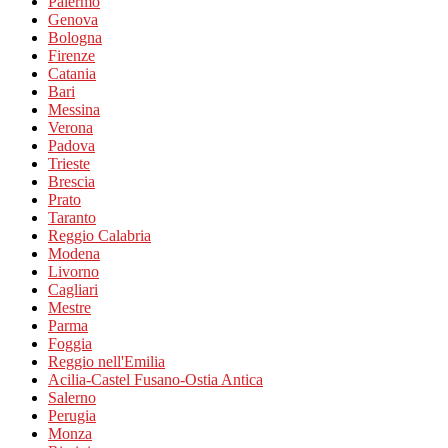
Palermo
Genova
Bologna
Firenze
Catania
Bari
Messina
Verona
Padova
Trieste
Brescia
Prato
Taranto
Reggio Calabria
Modena
Livorno
Cagliari
Mestre
Parma
Foggia
Reggio nell'Emilia
Acilia-Castel Fusano-Ostia Antica
Salerno
Perugia
Monza