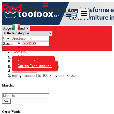
Accesso
Accesso
Iscriviti
Accesso
Iscriviti
Aggiungi Annuncio
Italia
Carica Excel annunci
Utensili elettrici e pneumatici
Utensili elettrici
tutti gli annunci in 100 km vicino Sassari
Marchio
Vai
Cerco/Vendo