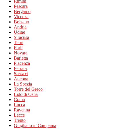
Rimini
Pescara
Bergamo
Vicenza
Bolzano
Andria
Udine
Siracusa
Terni
Forlì
Novara
Barletta
Piacenza
Ferrara
Sassari
Ancona
La Spezia
Torre del Greco
Lido di Ostia
Como
Lucca
Ravenna
Lecce
Trento
Giugliano in Campania