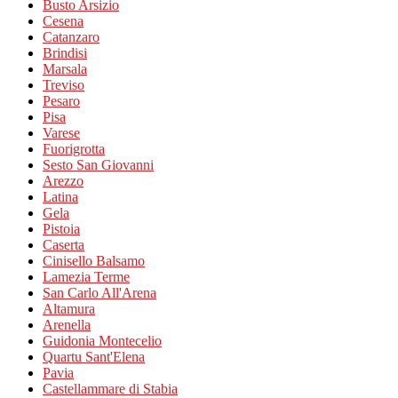
Busto Arsizio
Cesena
Catanzaro
Brindisi
Marsala
Treviso
Pesaro
Pisa
Varese
Fuorigrotta
Sesto San Giovanni
Arezzo
Latina
Gela
Pistoia
Caserta
Cinisello Balsamo
Lamezia Terme
San Carlo All'Arena
Altamura
Arenella
Guidonia Montecelio
Quartu Sant'Elena
Pavia
Castellammare di Stabia