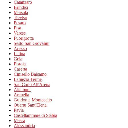
Catanzaro
Brindisi
Marsala
Treviso
Pesaro
Pisa
Varese
Fuorigrotta
Sesto San Giovanni
Arezzo
Latina
Gela
Pistoia
Caserta
Cinisello Balsamo
Lamezia Terme
San Carlo All'Arena
Altamura
Arenella
Guidonia Montecelio
Quartu Sant'Elena
Pavia
Castellammare di Stabia
Massa
Alessandria