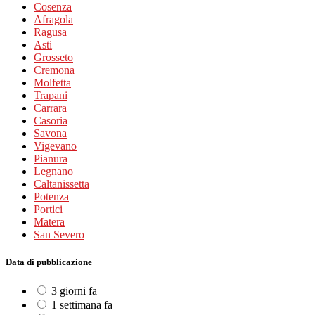
Cosenza
Afragola
Ragusa
Asti
Grosseto
Cremona
Molfetta
Trapani
Carrara
Casoria
Savona
Vigevano
Pianura
Legnano
Caltanissetta
Potenza
Portici
Matera
San Severo
Data di pubblicazione
3 giorni fa
1 settimana fa