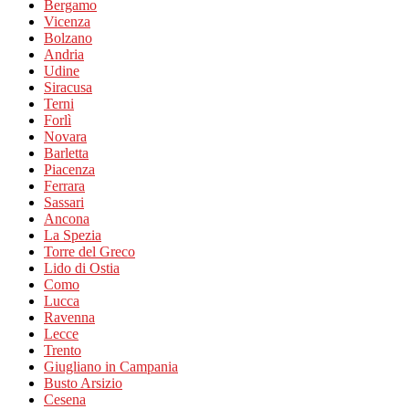
Bergamo
Vicenza
Bolzano
Andria
Udine
Siracusa
Terni
Forlì
Novara
Barletta
Piacenza
Ferrara
Sassari
Ancona
La Spezia
Torre del Greco
Lido di Ostia
Como
Lucca
Ravenna
Lecce
Trento
Giugliano in Campania
Busto Arsizio
Cesena