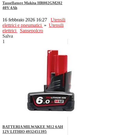
Tassellatore Makita HR002GM202
40V 4Ah
16 febbraio 2026 16:27
Utensili
elettrici e pneumatici
»
Utensili
elettrici
Sansepolcro
Salva
1
BATTERIA MILWAKEE M12 6AH
12V LITHIO 4932451395