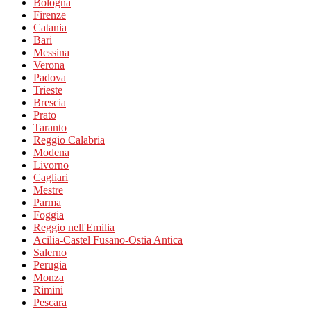
Bologna
Firenze
Catania
Bari
Messina
Verona
Padova
Trieste
Brescia
Prato
Taranto
Reggio Calabria
Modena
Livorno
Cagliari
Mestre
Parma
Foggia
Reggio nell'Emilia
Acilia-Castel Fusano-Ostia Antica
Salerno
Perugia
Monza
Rimini
Pescara