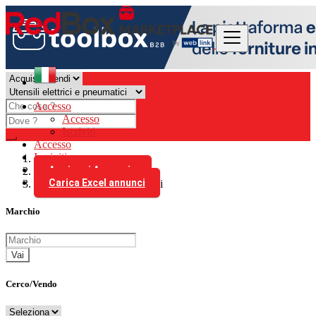
Accesso
Accesso
Iscriviti
Accesso
Iscriviti
Aggiungi Annuncio
Italia
Carica Excel annunci
Utensili elettrici e pneumatici
Marchio
Vai
Cerco/Vendo