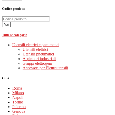
Codice prodotto
Vai
Tutte le categorie
Utensili elettrici e pneumatici
Utensili elettrici
Utensili pneumatici
Aspiratori industriali
Gruppi elettrogeni
Accessori per Elettroutensili
Città
Roma
Milano
Napoli
Torino
Palermo
Genova