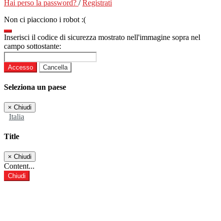
Hai perso la password?
/
Registrati
Non ci piacciono i robot :(
Inserisci il codice di sicurezza mostrato nell'immagine sopra nel
campo sottostante:
Accesso
Cancella
Seleziona un paese
×
Chiudi
Italia
Title
×
Chiudi
Content...
Chiudi