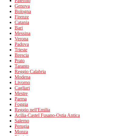
Palermo
Genova
Bologna
Firenze
Catania
Bari
Messina
Verona
Padova
Trieste
Brescia
Prato
Taranto
Reggio Calabria
Modena
Livorno
Cagliari
Mestre
Parma
Foggia
Reggio nell'Emilia
Acilia-Castel Fusano-Ostia Antica
Salerno
Perugia
Monza