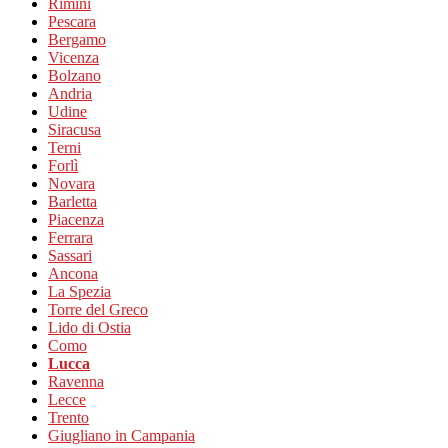
Rimini
Pescara
Bergamo
Vicenza
Bolzano
Andria
Udine
Siracusa
Terni
Forlì
Novara
Barletta
Piacenza
Ferrara
Sassari
Ancona
La Spezia
Torre del Greco
Lido di Ostia
Como
Lucca
Ravenna
Lecce
Trento
Giugliano in Campania