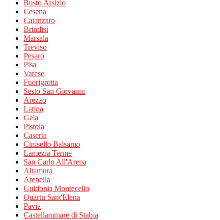
Busto Arsizio
Cesena
Catanzaro
Brindisi
Marsala
Treviso
Pesaro
Pisa
Varese
Fuorigrotta
Sesto San Giovanni
Arezzo
Latina
Gela
Pistoia
Caserta
Cinisello Balsamo
Lamezia Terme
San Carlo All'Arena
Altamura
Arenella
Guidonia Montecelio
Quartu Sant'Elena
Pavia
Castellammare di Stabia