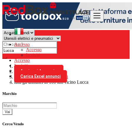
Accesso
Accesso
Iscriviti
Accesso
Iscriviti
Aggiungi Annuncio
Italia
Carica Excel annunci
Utensili elettrici e pneumatici
tutti gli annunci in 100 km vicino Lucca
Marchio
Vai
Cerco/Vendo