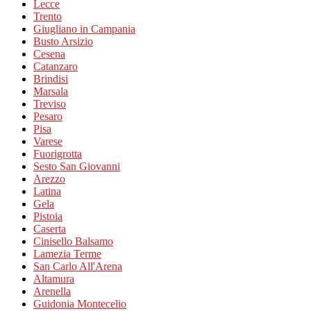
Lecce
Trento
Giugliano in Campania
Busto Arsizio
Cesena
Catanzaro
Brindisi
Marsala
Treviso
Pesaro
Pisa
Varese
Fuorigrotta
Sesto San Giovanni
Arezzo
Latina
Gela
Pistoia
Caserta
Cinisello Balsamo
Lamezia Terme
San Carlo All'Arena
Altamura
Arenella
Guidonia Montecelio