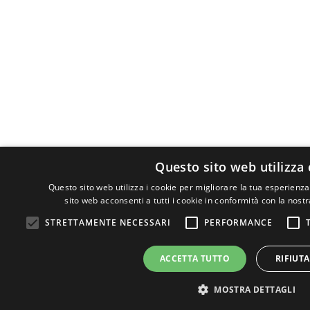
Questo sito web utilizza
Questo sito web utilizza i cookie per migliorare la tua esperienza
sito web acconsenti a tutti i cookie in conformità con la nostr
STRETTAMENTE NECESSARI
PERFORMANCE
ACCETTA TUTTO
RIFIUT
MOSTRA DETTAGLI