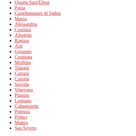
Quartu Sant'Elena
Pavia
Castellammare di Stabia
Massa
Alessandria
Cosenza
Afragola
Ragusa
Asti
Grosseto
Cremona
Molfetta
Trapani
Carrara
Casoria
Savona
Vigevano
Pianura
Legnano
Caltanissetta
Potenza
Portici
Matera
San Severo