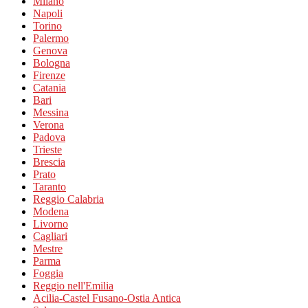
Milano
Napoli
Torino
Palermo
Genova
Bologna
Firenze
Catania
Bari
Messina
Verona
Padova
Trieste
Brescia
Prato
Taranto
Reggio Calabria
Modena
Livorno
Cagliari
Mestre
Parma
Foggia
Reggio nell'Emilia
Acilia-Castel Fusano-Ostia Antica