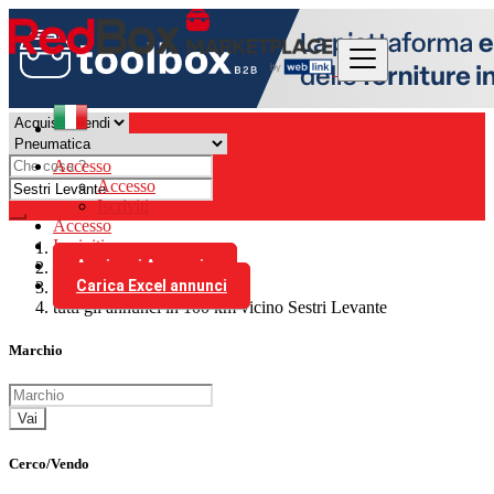
Accesso
Accesso
Iscriviti
Accesso
Iscriviti
Aggiungi Annuncio
Italia
Carica Excel annunci
Pneumatica
tutti gli annunci in 100 km vicino Sestri Levante
Marchio
Vai
Cerco/Vendo