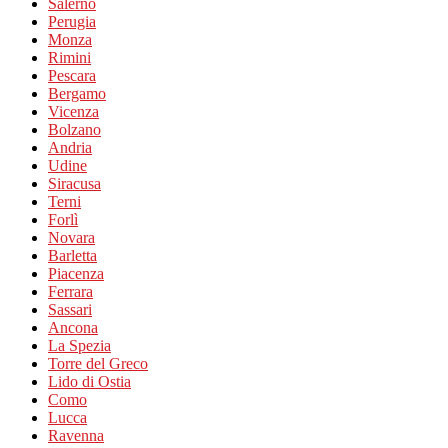
Salerno
Perugia
Monza
Rimini
Pescara
Bergamo
Vicenza
Bolzano
Andria
Udine
Siracusa
Terni
Forlì
Novara
Barletta
Piacenza
Ferrara
Sassari
Ancona
La Spezia
Torre del Greco
Lido di Ostia
Como
Lucca
Ravenna