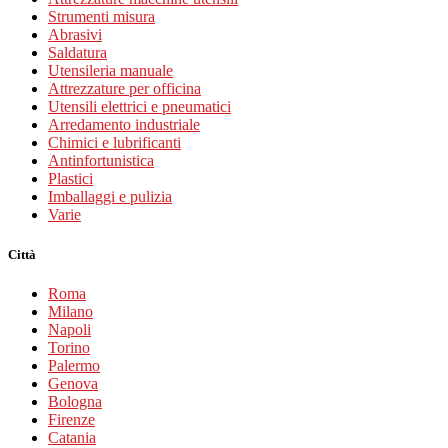
Strumenti misura
Abrasivi
Saldatura
Utensileria manuale
Attrezzature per officina
Utensili elettrici e pneumatici
Arredamento industriale
Chimici e lubrificanti
Antinfortunistica
Plastici
Imballaggi e pulizia
Varie
Città
Roma
Milano
Napoli
Torino
Palermo
Genova
Bologna
Firenze
Catania