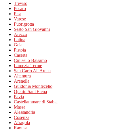
Treviso
Pesaro
Pisa
Varese
Fuorigrotta
Sesto San Giovanni
Arezzo
Latina
Gela
Pistoia
Caserta
Cinisello Balsamo
Lamezia Terme
San Carlo All'Arena
Altamura
Arenella
Guidonia Montecelio
Quartu Sant'Elena
Pavia
Castellammare di Stabia
Massa
Alessandria
Cosenza
Afragola
Ragusa