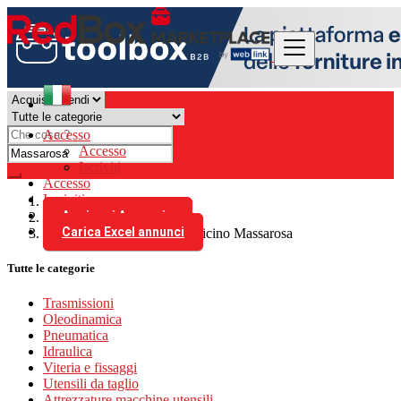
Accesso
Accesso
Iscriviti
Accesso
Iscriviti
Aggiungi Annuncio
Italia
Carica Excel annunci
tutti gli annunci in 100 km vicino Massarosa
Tutte le categorie
Trasmissioni
Oleodinamica
Pneumatica
Idraulica
Viteria e fissaggi
Utensili da taglio
Attrezzature macchine utensili