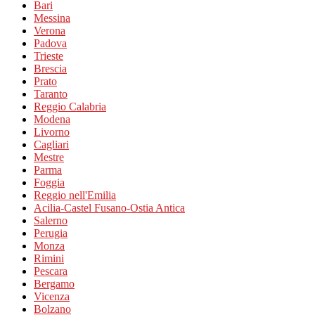
Bari
Messina
Verona
Padova
Trieste
Brescia
Prato
Taranto
Reggio Calabria
Modena
Livorno
Cagliari
Mestre
Parma
Foggia
Reggio nell'Emilia
Acilia-Castel Fusano-Ostia Antica
Salerno
Perugia
Monza
Rimini
Pescara
Bergamo
Vicenza
Bolzano