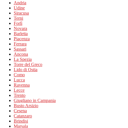
Andria
Udine
Siracusa
Terni
Forlì
Novara
Barletta
Piacenza
Ferrara
Sassari
Ancona
La Spezia
Torre del Greco
Lido di Ostia
Como
Lucca
Ravenna
Lecce
Trento
Giugliano in Campania
Busto Arsizio
Cesena
Catanzaro
Brindisi
Marsala