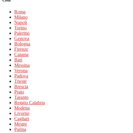
Città
Roma
Milano
Napoli
Torino
Palermo
Genova
Bologna
Firenze
Catania
Bari
Messina
Verona
Padova
Trieste
Brescia
Prato
Taranto
Reggio Calabria
Modena
Livorno
Cagliari
Mestre
Parma