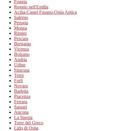
Foggia
Reggio nell'Emilia
Acilia-Castel Fusano-Ostia Antica
Salerno
Perugia
Monza
Rimini
Pescara
Bergamo
Vicenza
Bolzano
Andria
Udine
Siracusa
Terni
Forlì
Novara
Barletta
Piacenza
Ferrara
Sassari
Ancona
La Spezia
Torre del Greco
Lido di Ostia