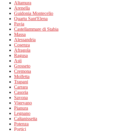
Altamura
Arenella
Guidonia Montecelio
Quartu Sant'Elena
Pavia
Castellammare di Stabia
Massa
Alessandria
Cosenza
Afragola
Ragusa
Asti
Grosseto
Cremona
Molfetta
Trapani
Carrara
Casoria
Savona
Vigevano
Pianura
Legnano
Caltanissetta
Potenza
Portici