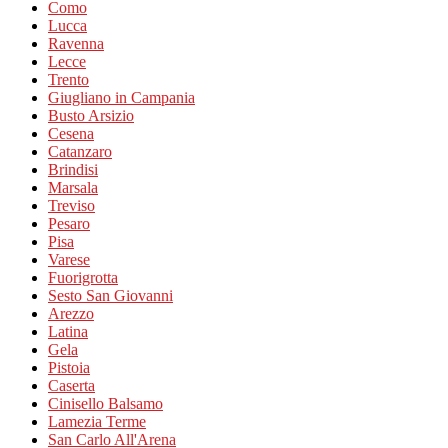
Como
Lucca
Ravenna
Lecce
Trento
Giugliano in Campania
Busto Arsizio
Cesena
Catanzaro
Brindisi
Marsala
Treviso
Pesaro
Pisa
Varese
Fuorigrotta
Sesto San Giovanni
Arezzo
Latina
Gela
Pistoia
Caserta
Cinisello Balsamo
Lamezia Terme
San Carlo All'Arena