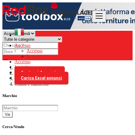
Accesso
Accesso
Iscriviti
Accesso
Iscriviti
Aggiungi Annuncio
Italia
Carica Excel annunci
Trasmissioni
Giunti e manicotti
Marchio
Vai
Cerco/Vendo